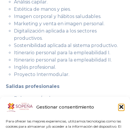
Análisis capilar.
Estética de manos y pies.
Imagen corporal y hábitos saludables.
Marketing y venta en imagen personal.
Digitalización aplicada a los sectores
productivos.
Sostenibilidad aplicada al sistema productivo.
Itinerario personal para la empleabilidad I.
Itinerario personal para la empleabilidad II.
Inglés profesional.
Proyecto Intermodular.
Salidas profesionales
Peluquera / peluquero.
Barbera / barbero.
Gestionar consentimiento
Técnica / técnico en coloraciones capilares.
Técnica / técnico en cambios de forma del
Para ofrecer las mejores experiencias, utilizamos tecnologías como las
cookies para almacenar y/o acceder a la información del dispositivo. El
cabello.