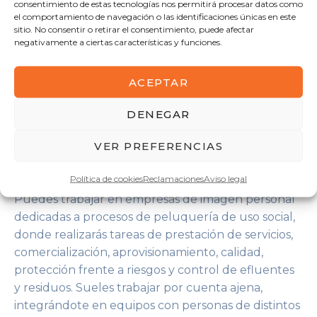
consentimiento de estas tecnologías nos permitirá procesar datos como
Técnica / técnico en corte de cabello.
el comportamiento de navegación o las identificaciones únicas en este
Técnica / técnico en posticería.
sitio. No consentir o retirar el consentimiento, puede afectar
negativamente a ciertas características y funciones.
Técnica / técnico en manicura.
Técnica / técnico en pedicura.
ACEPTAR
Técnica / técnico o agente comercial de
empresas del sector.
DENEGAR
Recepcionista en empresas peluquería.
Demostrador / demostradora de equipos,
VER PREFERENCIAS
cosméticos y técnicas de peluquería.
Estilista y asesor de imagen personal.
Política de cookies
Reclamaciones
Aviso legal
Puedes trabajar en empresas de imagen personal
dedicadas a procesos de peluquería de uso social,
donde realizarás tareas de prestación de servicios,
comercialización, aprovisionamiento, calidad,
protección frente a riesgos y control de efluentes
y residuos. Sueles trabajar por cuenta ajena,
integrándote en equipos con personas de distintos