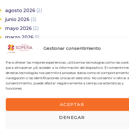
agosto 2026
(2)
junio 2026
(3)
mayo 2026
(2)
marzo 2026
(1)
octubre 2025
(1)
Gestionar consentimiento
septiembre 2025
(1)
Para ofrecer las mejores experiencias, utilizamos tecnologías como las cook
julio 2025
(1)
para almacenar y/o acceder a la información del dispositivo. El consentimi
de estas tecnologías nos permitirá procesar datos como el comportamient
junio 2025
(5)
navegación o las identificaciones únicas en este sitio. No consentir o retirar e
mayo 2025
(1)
consentimiento, puede afectar negativamente a ciertas características y
funciones.
febrero 2025
(1)
enero 2025
(3)
ACEPTAR
noviembre 2024
(1)
DENEGAR
octubre 2024
(6)
septiembre 2024
(3)