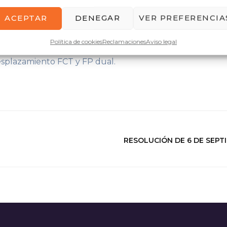
disponible en la sección de Novedades en la web de la Co
ACEPTAR
DENEGAR
VER PREFERENCIA
 de Novedades en la web de la Formación Profesional And
en Séneca denominado “Manual ayudas desplazamiento FC
Política de cookies
Reclamaciones
Aviso legal
 la siguiente ruta: Documentos que se pueden pedir/ Man
plazamiento FCT y FP dual.
RESOLUCIÓN DE 6 DE SEPT