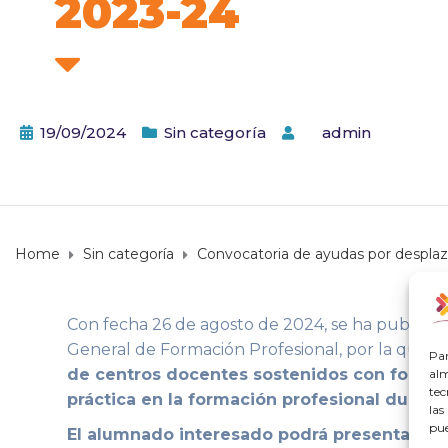
2023-24
19/09/2024
Sin categoría
by
admin
Home
Sin categoría
Convocatoria de ayudas por desplaz
Con fecha 26 de agosto de 2024, se ha publicado
General de Formación Profesional, por la que
s
Par
alm
de centros docentes sostenidos con fondos 
tec
práctica en la formación profesional dual 
las
pue
El alumnado interesado podrá presentar sus 