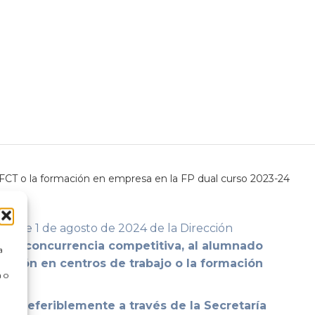
FCT o la formación en empresa en la FP dual curso 2023-24
ión de 1 de agosto de 2024 de la Dirección
 de concurrencia competitiva, al alumnado
a
ación en centros de trabajo o la formación
 o
4, preferiblemente a través de la Secretaría