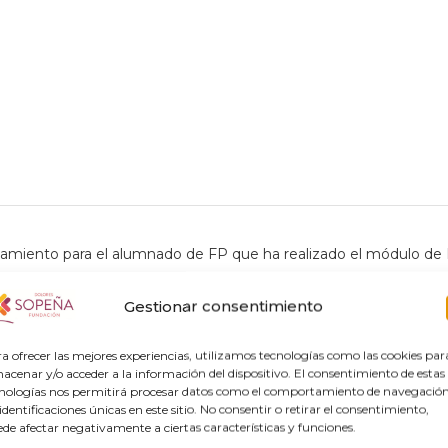
amiento para el alumnado de FP que ha realizado el módulo de 
Gestionar consentimiento
 en el Boletín Oficial de la Junta de Andalucía Resoluc
e convocan ayudas por desplazamiento, en régimen
a ofrecer las mejores experiencias, utilizamos tecnologías como las cookies par
acenar y/o acceder a la información del dispositivo. El consentimiento de estas
públicos que realiza el módulo profesional de form
nologías nos permitirá procesar datos como el comportamiento de navegación
en el curso académico 2023/2024.
 identificaciones únicas en este sitio. No consentir o retirar el consentimiento,
de afectar negativamente a ciertas características y funciones.
solicitudes entre el 9 y el 16 de septiembre de 202