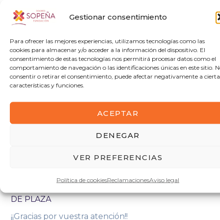
semanales en pago delegado en horario de
Gestionar consentimiento
mañana.
Puesto: personal docente de Ciclo Formativos
Para ofrecer las mejores experiencias, utilizamos tecnologías como las
de Grado Básico
cookies para almacenar y/o acceder a la información del dispositivo. El
Habilidades: trabajo en equipo, compromiso,
consentimiento de estas tecnologías nos permitirá procesar datos como el
comportamiento de navegación o las identificaciones únicas en este sitio. 
escucha activa
consentir o retirar el consentimiento, puede afectar negativamente a cierta
Fecha de inicio: del 8 al 12 de enero 2024
características y funciones.
SOLICITUD DE LA PLAZA
Currículum vitae por correo electrónico:
ACEPTAR
info@sopenacordoba.org
IMPORTANTE indicar en el Asunto del correo:
DENEGAR
“Plaza personal docente
historia”
VER PREFERENCIAS
Fecha límite envío de CV: 31 de enero de 2024
Política de cookies
Reclamaciones
Aviso legal
DESCARGA DEL ARCHIVO DE CONVOCATORIA
DE PLAZA
¡¡Gracias por vuestra atención!!