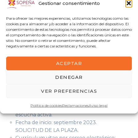
Gestionar consentimiento
Preferencias
Acreditación nivel B1 o B2 de idioma extranjero:
Para ofrecer las mejores experiencias, utilizamos tecnologías como las
Inglés
cookies para almacenar y/o acceder a la información del dispositivo. El
consentimiento de estas tecnologías nos permitirá procesar datos como
Acreditación de competencia digital docente.
el comportamiento de navegación o las identificaciones únicas en este
CARACTERÍSTICAS DE LA PLAZA
sitio. No consentir o retirar el consentimiento, puede afectar
CONVOCADA.
negativamente a ciertas características y funciones.
Contrato: indefinido o en prácticas según
características del candidato/a.
ACEPTAR
14 horas semanales de personal docente en
pago delegado.
DENEGAR
Puesto: personal docente de Ciclo Formativos
VER PREFERENCIAS
de Grado Medio y Grado
Básico.
Política de cookies
Reclamaciones
Aviso legal
Habilidades: trabajo en equipo, compromiso,
escucha activa.
Fecha de inicio: septiembre 2023.
SOLICITUD DE LA PLAZA.
Currículum vitae por correo electrónico: