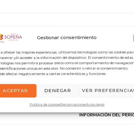
Gestionar consentimiento
irá el plazo de solicitud de matrícula del 15 al 30 de Juni
a ofrecer las mejores experiencias, utilizamos tecnologías como las cookies par
 de contacto: 957 478 370. También publicaremos toda la 
acenar y/o acceder a la información del dispositivo. El consentimiento de estas
nologías nos permitirá procesar datos como el comportamiento de navegación
 identificaciones únicas en este sitio. No consentir o retirar el consentimiento,
de afectar negativamente a ciertas características y funciones.
ACEPTAR
DENEGAR
VER PREFERENCIA
Política de cookies
Reclamaciones
Aviso legal
INFORMACIÓN DEL PERIO