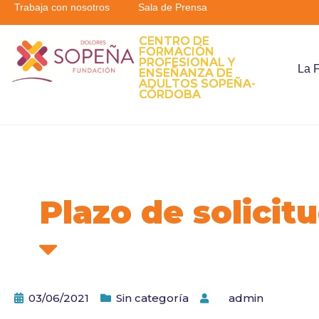
Trabaja con nosotros
Sala de Prensa
CENTRO DE
FORMACIÓN
PROFESIONAL Y
La 
ENSEÑANZA DE
ADULTOS SOPEÑA-
CÓRDOBA
Plazo de solicit
03/06/2021
Sin categoría
by
admin