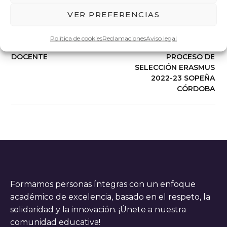
VER PREFERENCIAS
ANTERIOR
SIGUIENTE
CONVOCATORIA DE
PUBLICACIÓN DE LISTAS
Política de cookies
Reclamaciones
Aviso legal
PLAZA – PERSONAL
PROVISIONALES DEL
DOCENTE
PROCESO DE
SELECCIÓN ERASMUS
2022-23 SOPEÑA
CÓRDOBA
Formamos personas íntegras con un enfoque
académico de excelencia, basado en el respeto, la
solidaridad y la innovación. ¡Únete a nuestra
comunidad educativa!