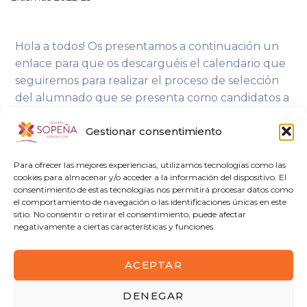
Hola a todos! Os presentamos a continuación un
enlace para que os descarguéis el calendario que
seguiremos para realizar el proceso de selección
del alumnado que se presenta como candidatos a
las plazas de Erasmus para realizar parte de la FCT
Gestionar consentimiento
en el extranjero.
Este calendario también lo tenéis disponible en
Para ofrecer las mejores experiencias, utilizamos tecnologías como las
nuestro tablón de anuncios y cada tutora de
cookies para almacenar y/o acceder a la información del dispositivo. El
segundo curso lo ha publicado también en el
consentimiento de estas tecnologías nos permitirá procesar datos como
el comportamiento de navegación o las identificaciones únicas en este
equipo Teams de tutoría.
sitio. No consentir o retirar el consentimiento, puede afectar
negativamente a ciertas características y funciones.
Enlace a CALENDARIO EPROCESO DE
SELECCIÓN PROGRAMA ERASMUS 2022-23
ACEPTAR
¡¡Gracias por vuestra atención!!
DENEGAR