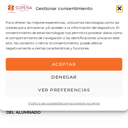
Acceso a la publicación provisional de
Gestionar consentimiento
candidaturas a consejo escolar
Para ofrecer las mejores experiencias, utilizamos tecnologías como las
Gracias por vuestra atención
cookies para almacenar y/o acceder a la información del dispositivo. El
consentimiento de estas tecnologías nos permitirá procesar datos como
el comportamiento de navegación o las identificaciones únicas en este
sitio. No consentir o retirar el consentimiento, puede afectar
negativamente a ciertas características y funciones.
ANTERIOR
SIGUIENTE
COMUNICACIÓN DEL
PUBLICACIÓN
ACEPTAR
PLAZO DE ADMISIÓN DE
DEFINITIVA DE LISTAS
CANDIDATURAS PARA
DE CANDIDATAS Y
EL PROCESO DE
CANDIDATOS AL
DENEGAR
ELECCIÓN DEL CONSEJO
CONSEJO ESCOLAR
ESCOLAR SECTOR DE
VER PREFERENCIAS
PADRES, MADRES Y
TUTORES LEGALES DEL
Política de cookies
Reclamaciones
Aviso legal
ALUMNADO Y SECTOR
DEL ALUMNADO