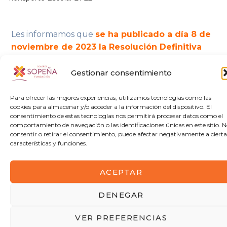
Les informamos que
se ha publicado a día 8 de
noviembre de 2023 la Resolución Definitiva
de las Ayudas Individualizadas para el
Transporte Escolar 21-22
.
Gestionar consentimiento
Los alumnos podrán realizar la
consulta
del
Para ofrecer las mejores experiencias, utilizamos tecnologías como las
estado de su solicitud en el
portal web de becas y
cookies para almacenar y/o acceder a la información del dispositivo. El
ayudas al estudio o a través de la secretaría
consentimiento de estas tecnologías nos permitirá procesar datos como el
comportamiento de navegación o las identificaciones únicas en este sitio. 
virtual de centros
.
consentir o retirar el consentimiento, puede afectar negativamente a cierta
características y funciones.
¡¡Gracias por vuestra atención!!
ACEPTAR
DENEGAR
ANTERIOR
SIGUIENTE
CONVOCATORIA DE
CONVOCATORIA DE
VER PREFERENCIAS
OFERTA EMPLEO
DIFERENTES TIPOS DE